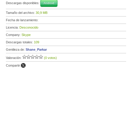
Descargas disponibles:
Android
Tamaño del archivo:
30,9 MB
Fecha de lanzamiento:
Licencia:
Desconocido
Company:
Skype
Descargas totales:
109
Gentileza de:
Shane_Parkar
Valoración:
(0 votos)
Compartir: