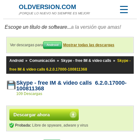
OLDVERSION.COM
¡PORQUE LO NUEVO NO SIEMPRE ES MEJOR!
Escoge un título de software...
a la versión que amas!
Ver descargas para
Mostrar todas las descargas
Android
Android
»
Comunicación
»
Skype - free IM & video calls
»
Skype -
free IM & video calls 6.2.0.17000-100811368
Skype - free IM & video calls 6.2.0.17000-
100811368
109 Descargas
Descargar ahora
Probada:
Libre de spyware, adware y virus