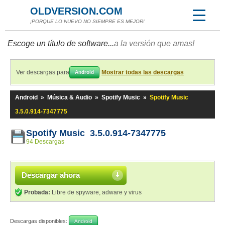
OLDVERSION.COM
¡PORQUE LO NUEVO NO SIEMPRE ES MEJOR!
Escoge un título de software...
a la versión que amas!
Ver descargas para
Mostrar todas las descargas
Android
Android
»
Música & Audio
»
Spotify Music
»
Spotify Music
3.5.0.914-7347775
Spotify Music 3.5.0.914-7347775
94 Descargas
Descargar ahora
Probada:
Libre de spyware, adware y virus
Descargas disponibles:
Android