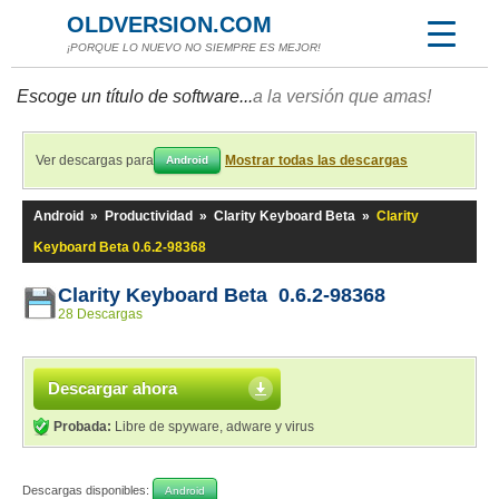
OLDVERSION.COM
¡PORQUE LO NUEVO NO SIEMPRE ES MEJOR!
Escoge un título de software...
a la versión que amas!
Ver descargas para
Mostrar todas las descargas
Android
Android
»
Productividad
»
Clarity Keyboard Beta
»
Clarity
Keyboard Beta 0.6.2-98368
Clarity Keyboard Beta 0.6.2-98368
28 Descargas
Descargar ahora
Probada:
Libre de spyware, adware y virus
Descargas disponibles:
Android