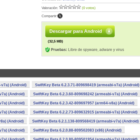
Valoración:
(0 votos)
Compartir:
Descargar para Android
(32,5 MB)
Pruebas:
Libre de spyware, adware y virus
-v7a) (Android)
SwiftKey Beta 6.2.3.71-809698419 (armeabi-v7a) (Android)
v7a) (Android)
SwiftKey Beta 6.2.3.60-809698242 (armeabi-v7a) (Android)
v7a) (Android)
SwiftKey Beta 6.2.3.42-809697957 (arm64-v8a) (Android)
v7a) (Android)
SwiftKey Beta 6.2.2.73-809632915 (armeabi-v7a) (Android)
8a) (Android)
SwiftKey Beta 6.2.1.138-809568419 (armeabi-v7a) (Android)
v7a) (Android)
SwiftKey Beta 6.2.0.88-809502083 (x86) (Android)
v7a) (Android)
SwiftKey Beta 6.2.0.80-809501954 (armeabi-v7a) (Android)