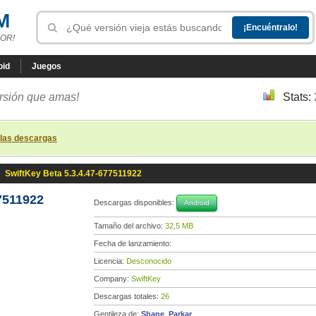
M
OR!
oid
Juegos
ersión que amas!
Stats:
 las descargas
»
SwiftKey Beta 5.3.4.47-677511922
7511922
Descargas disponibles:
Android
Tamaño del archivo:
32,5 MB
Fecha de lanzamiento:
Licencia:
Desconocido
Company:
SwiftKey
Descargas totales:
26
Gentileza de:
Shane_Parkar