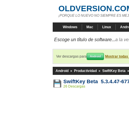
OLDVERSION.CO
¡PORQUE LO NUEVO NO SIEMPRE ES MEJ
Windows
Mac
Linux
Andr
Escoge un título de software...
a la v
Ver descargas para
Mostrar todas
Android
Android
»
Productividad
»
SwiftKey Beta
SwiftKey Beta 5.3.4.47-67
26 Descargas