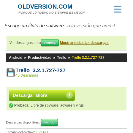
OLDVERSION.COM
¡PORQUE LO NUEVO NO SIEMPRE ES MEJOR!
Escoge un título de software...
a la versión que amas!
Ver descargas para
Mostrar todas las descargas
Android
Android
»
Productividad
»
Trello
»
Trello 3.2.1.727-727
Trello 3.2.1.727-727
45 Descargas
Descargar ahora
Probada:
Libre de spyware, adware y virus
Descargas disponibles:
Android
Tamaño del archivo:
13,9 MB