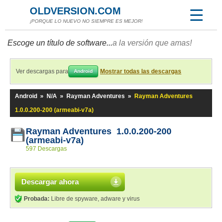
OLDVERSION.COM
¡PORQUE LO NUEVO NO SIEMPRE ES MEJOR!
Escoge un título de software...
a la versión que amas!
Ver descargas para
Mostrar todas las descargas
Android
Android
»
N/A
»
Rayman Adventures
»
Rayman Adventures
1.0.0.200-200 (armeabi-v7a)
Rayman Adventures 1.0.0.200-200
(armeabi-v7a)
597 Descargas
Descargar ahora
Probada:
Libre de spyware, adware y virus