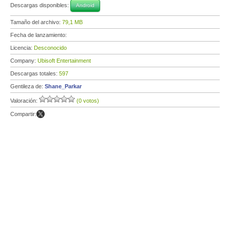
Descargas disponibles:
Android
Tamaño del archivo:
79,1 MB
Fecha de lanzamiento:
Licencia:
Desconocido
Company:
Ubisoft Entertainment
Descargas totales:
597
Gentileza de:
Shane_Parkar
Valoración:
(0 votos)
Compartir: