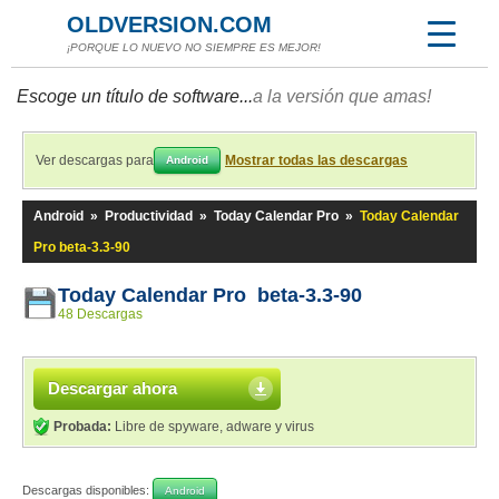
OLDVERSION.COM
¡PORQUE LO NUEVO NO SIEMPRE ES MEJOR!
Escoge un título de software...
a la versión que amas!
Ver descargas para
Mostrar todas las descargas
Android
Android
»
Productividad
»
Today Calendar Pro
»
Today Calendar
Pro beta-3.3-90
Today Calendar Pro beta-3.3-90
48 Descargas
Descargar ahora
Probada:
Libre de spyware, adware y virus
Descargas disponibles:
Android