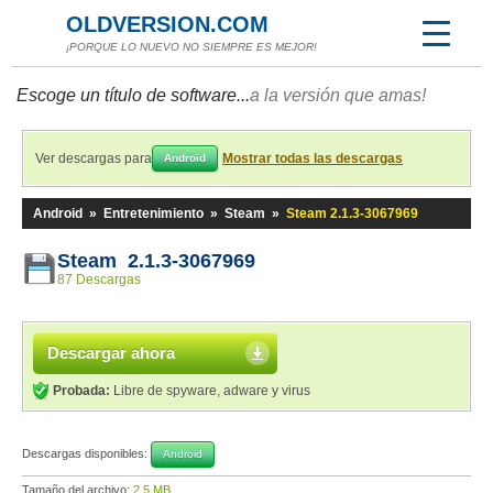
OLDVERSION.COM
¡PORQUE LO NUEVO NO SIEMPRE ES MEJOR!
Escoge un título de software...
a la versión que amas!
Ver descargas para
Mostrar todas las descargas
Android
Android
»
Entretenimiento
»
Steam
»
Steam 2.1.3-3067969
Steam 2.1.3-3067969
87 Descargas
Descargar ahora
Probada:
Libre de spyware, adware y virus
Descargas disponibles:
Android
Tamaño del archivo:
2,5 MB