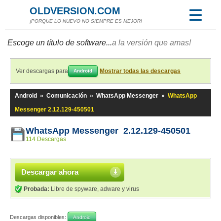
OLDVERSION.COM
¡PORQUE LO NUEVO NO SIEMPRE ES MEJOR!
Escoge un título de software...
a la versión que amas!
Ver descargas para
Mostrar todas las descargas
Android
Android
»
Comunicación
»
WhatsApp Messenger
»
WhatsApp
Messenger 2.12.129-450501
WhatsApp Messenger 2.12.129-450501
114 Descargas
Descargar ahora
Probada:
Libre de spyware, adware y virus
Descargas disponibles:
Android