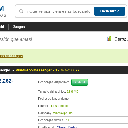
M
OR!
oid
Juegos
ersión que amas!
Stats:
 las descargas
senger
»
WhatsApp Messenger 2.12.262-450677
.262-
Descargas disponibles:
Android
Tamaño del archivo:
22,6 MB
Fecha de lanzamiento:
Licencia:
Desconocido
Company:
WhatsApp Inc.
Descargas totales:
70
Gentileza de:
Shane_Parkar