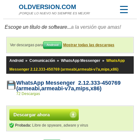
OLDVERSION.COM
¡PORQUE LO NUEVO NO SIEMPRE ES MEJOR!
Escoge un título de software...
a la versión que amas!
Ver descargas para
Mostrar todas las descargas
Android
Android
»
Comunicación
»
WhatsApp Messenger
»
WhatsApp
Messenger 2.12.333-450769 (armeabi,armeabi-v7a,mips,x86)
WhatsApp Messenger 2.12.333-450769
(armeabi,armeabi-v7a,mips,x86)
72 Descargas
Descargar ahora
Probada:
Libre de spyware, adware y virus