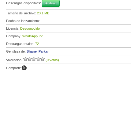
Descargas disponibles:
Android
Tamaño del archivo:
23,1 MB
Fecha de lanzamiento:
Licencia:
Desconocido
Company:
WhatsApp Inc.
Descargas totales:
72
Gentileza de:
Shane_Parkar
Valoración:
(0 votos)
Compartir: