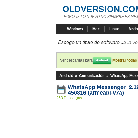
OLDVERSION.CO
¡PORQUE LO NUEVO NO SIEMPRE ES MEJ
Windows
Mac
Linux
Andr
Escoge un título de software...
a la v
Ver descargas para
Mostrar todas
Android
Android
»
Comunicación
»
WhatsApp Mes
WhatsApp Messenger 2.12
450816 (armeabi-v7a)
253 Descargas