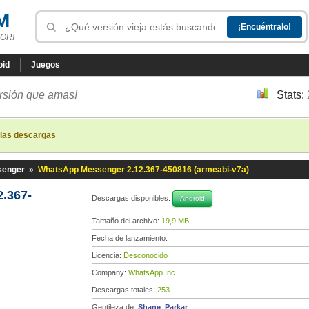
M
OR!
oid
Juegos
ersión que amas!
Stats:
 las descargas
senger
»
WhatsApp Messenger 2.12.367-450816 (armeabi-v7a)
.367-
Descargas disponibles:
Android
Tamaño del archivo:
19,9 MB
Fecha de lanzamiento:
Licencia:
Desconocido
Company:
WhatsApp Inc.
Descargas totales:
253
Gentileza de:
Shane_Parkar