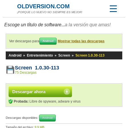
OLDVERSION.COM
¡PORQUE LO NUEVO NO SIEMPRE ES MEJOR!
Escoge un título de software...
a la versión que amas!
Ver descargas para
Mostrar todas las descargas
Android
Android
»
Entretenimiento
»
Screen
»
Screen 1.0.30-113
Screen 1.0.30-113
75 Descargas
Descargar ahora
Probada:
Libre de spyware, adware y virus
Descargas disponibles:
Android
Tamaño del archivo:
9,9 MB