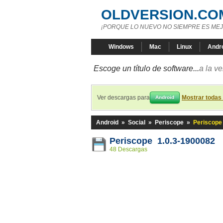
OLDVERSION.CO
¡PORQUE LO NUEVO NO SIEMPRE ES MEJ
Windows
Mac
Linux
Andr
Escoge un título de software...
a la v
Ver descargas para
Mostrar todas
Android
Android
»
Social
»
Periscope
»
Periscope
Periscope 1.0.3-1900082
48 Descargas