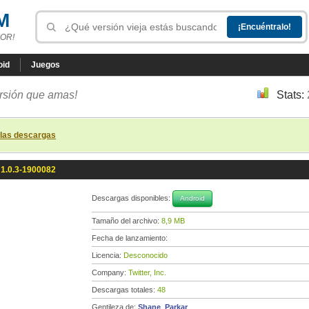
M
OR!
oid
Juegos
ersión que amas!
Stats:
 las descargas
 1.0.3-1900082
Descargas disponibles:
Android
Tamaño del archivo:
8,9 MB
Fecha de lanzamiento:
Licencia:
Desconocido
Company:
Twitter, Inc.
Descargas totales:
48
Gentileza de:
Shane_Parkar