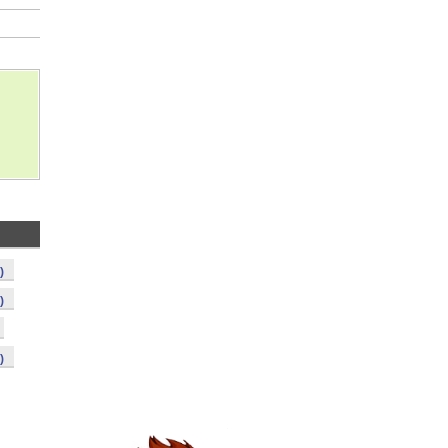
)
)
)