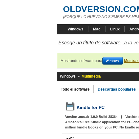
OLDVERSION.CO
¡PORQUE LO NUEVO NO SIEMPRE ES MEJ
Windows
Mac
Linux
Andr
Escoge un título de software...
a la v
Mostrando software para
Mostrar 
Windows
Windows
»
Multimedia
Todo el software
Descargas populares
Kindle for PC
Versión actual:
1.9.0 Build 38364
|
Versión 
Amazon's Free Kindle application for PC, en
million kindle books on your PC. No kindle r