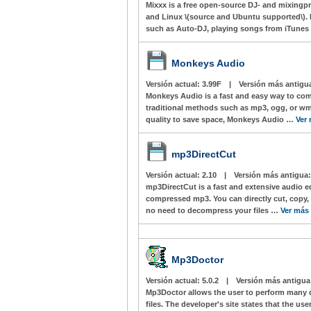
Mixxx is a free open-source DJ- and mixing
and Linux \(source and Ubuntu supported\). M
such as Auto-DJ, playing songs from iTunes 
Monkeys Audio
Versión actual:
3.99F
|
Versión más antigu
Monkeys Audio is a fast and easy way to com
traditional methods such as mp3, ogg, or wm
quality to save space, Monkeys Audio …
Ver
mp3DirectCut
Versión actual:
2.10
|
Versión más antigua
mp3DirectCut is a fast and extensive audio ed
compressed mp3. You can directly cut, copy,
no need to decompress your files …
Ver más
Mp3Doctor
Versión actual:
5.0.2
|
Versión más antigu
Mp3Doctor allows the user to perform many 
files. The developer's site states that the user