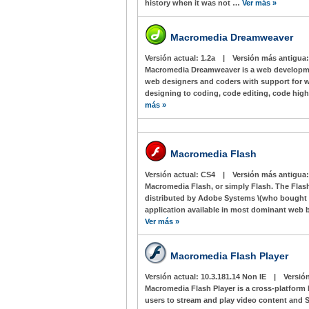
history when it was not …
Ver más »
Macromedia Dreamweaver
Versión actual:
1.2a
|
Versión más antigua
Macromedia Dreamweaver is a web developme
web designers and coders with support for 
designing to coding, code editing, code hig
más »
Macromedia Flash
Versión actual:
CS4
|
Versión más antigua
Macromedia Flash, or simply Flash. The Flas
distributed by Adobe Systems \(who bought M
application available in most dominant web b
Ver más »
Macromedia Flash Player
Versión actual:
10.3.181.14 Non IE
|
Versió
Macromedia Flash Player is a cross-platform
users to stream and play video content and 