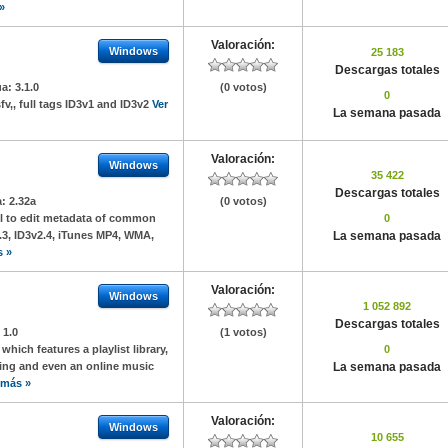
»
Valoración:
Windows
25 183
Descargas totales
ua:
3.1.0
(0 votos)
0
fv,, full tags ID3v1 and ID3v2
Ver
La semana pasada
Valoración:
Windows
35 422
Descargas totales
a:
2.32a
(0 votos)
ol to edit metadata of common
0
.3, ID3v2.4, iTunes MP4, WMA,
La semana pasada
s »
Valoración:
Windows
1 052 892
Descargas totales
:
1.0
(1 votos)
hich features a playlist library,
0
ming and even an online music
La semana pasada
 más »
Valoración:
Windows
10 655