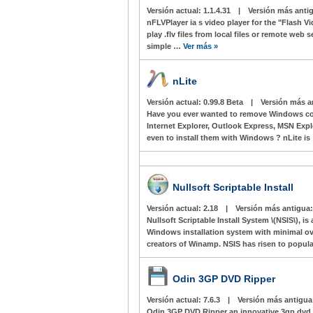
Versión actual:
1.1.4.31
|
Versión más anti
nFLVPlayer ia s video player for the "Flash Vi
play .flv files from local files or remote web 
simple …
Ver más »
nLite
Versión actual:
0.99.8 Beta
|
Versión más a
Have you ever wanted to remove Windows co
Internet Explorer, Outlook Express, MSN Expl
even to install them with Windows ? nLite i
Nullsoft Scriptable Install
Versión actual:
2.18
|
Versión más antigua
Nullsoft Scriptable Install System \(NSIS\), i
Windows installation system with minimal ov
creators of Winamp. NSIS has risen to popula
Odin 3GP DVD Ripper
Versión actual:
7.6.3
|
Versión más antigu
Odin 3GP DVD Ripper an innovative 3gp dvd 