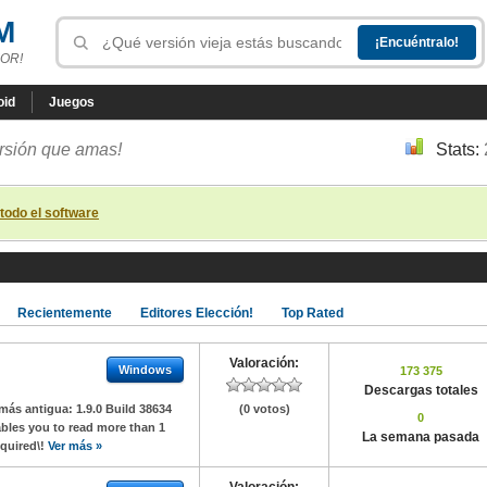
M
OR!
oid
Juegos
ersión que amas!
Stats:
todo el software
Recientemente
Editores Elección!
Top Rated
Valoración:
Windows
173 375
Descargas totales
más antigua:
1.9.0 Build 38634
(0 votos)
0
ables you to read more than 1
La semana pasada
equired\!
Ver más »