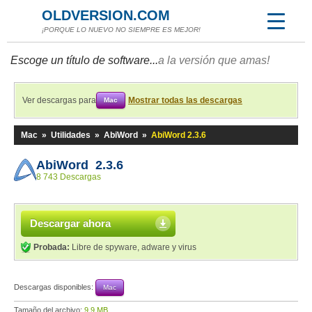
OLDVERSION.COM
¡PORQUE LO NUEVO NO SIEMPRE ES MEJOR!
Escoge un título de software...
a la versión que amas!
Ver descargas para
Mostrar todas las descargas
Mac
Mac
»
Utilidades
»
AbiWord
»
AbiWord 2.3.6
AbiWord 2.3.6
8 743 Descargas
Descargar ahora
Probada:
Libre de spyware, adware y virus
Descargas disponibles:
Mac
Tamaño del archivo:
9,9 MB