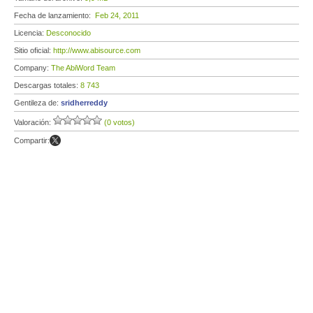
Fecha de lanzamiento:
Feb 24, 2011
Licencia:
Desconocido
Sitio oficial:
http://www.abisource.com
Company:
The AbiWord Team
Descargas totales:
8 743
Gentileza de:
sridherreddy
Valoración:
(0 votos)
Compartir: