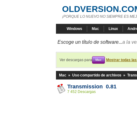
OLDVERSION.CO
¡PORQUE LO NUEVO NO SIEMPRE ES MEJ
Windows
Mac
Linux
Andr
Escoge un título de software...
a la v
Ver descargas para
Mostrar todas la
Mac
Mac
»
Uso compartido de archivos
»
Tran
Transmission 0.81
7 452 Descargas