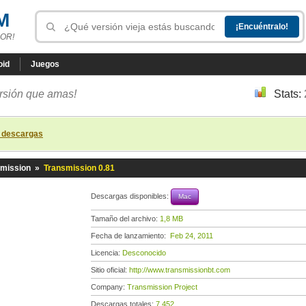
M
OR!
oid
Juegos
ersión que amas!
Stats:
s descargas
smission
»
Transmission 0.81
Descargas disponibles:
Mac
Tamaño del archivo:
1,8 MB
Fecha de lanzamiento:
Feb 24, 2011
Licencia:
Desconocido
Sitio oficial:
http://www.transmissionbt.com
Company:
Transmission Project
Descargas totales:
7 452