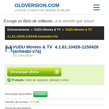
OLDVERSION.COM
¡PORQUE LO NUEVO NO SIEMPRE ES MEJOR!
Escoge un título de software...
a la versión que amas!
Entretenimiento
»
VUDU Movies & TV
»
VUDU Movies & TV
4.1.61.10426-1150426 (armeabi-v7a)
VUDU Movies & TV 4.1.61.10426-1150426
(armeabi-v7a)
161 Descargas
Descargar ahora
Probada:
Libre de spyware, adware y virus
Descargas disponibles:
Android
Tamaño del archivo:
17,0 MB
Fecha de lanzamiento: