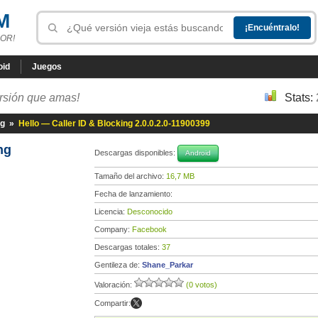
M
OR!
oid
Juegos
ersión que amas!
Stats:
ng
»
Hello — Caller ID & Blocking 2.0.0.2.0-11900399
ing
Descargas disponibles:
Android
Tamaño del archivo:
16,7 MB
Fecha de lanzamiento:
Licencia:
Desconocido
Company:
Facebook
Descargas totales:
37
Gentileza de:
Shane_Parkar
Valoración:
(0 votos)
Compartir: