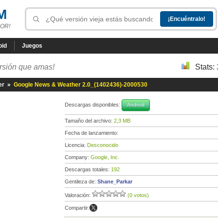
M
OR!
oid
Juegos
ersión que amas!
Stats:
er
»
Google News & Weather 2.0_(1402436)-2000530
Descargas disponibles:
Android
Tamaño del archivo:
2,3 MB
Fecha de lanzamiento:
Licencia:
Desconocido
Company:
Google, Inc.
Descargas totales:
192
Gentileza de:
Shane_Parkar
Valoración:
(0 votos)
Compartir: