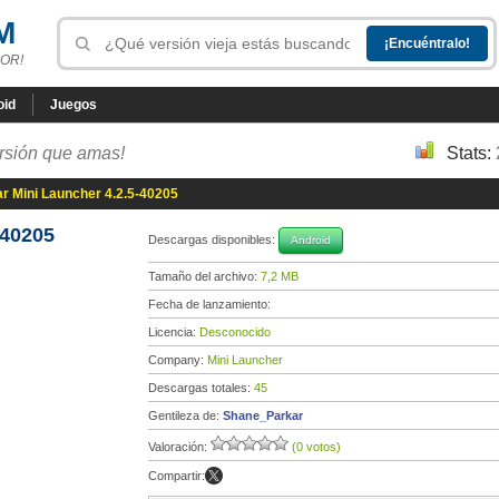
M
OR!
oid
Juegos
ersión que amas!
Stats:
r Mini Launcher 4.2.5-40205
-40205
Descargas disponibles:
Android
Tamaño del archivo:
7,2 MB
Fecha de lanzamiento:
Licencia:
Desconocido
Company:
Mini Launcher
Descargas totales:
45
Gentileza de:
Shane_Parkar
Valoración:
(0 votos)
Compartir: