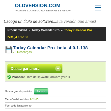
OLDVERSION.COM
¡PORQUE LO NUEVO NO SIEMPRE ES MEJOR!
Escoge un título de software...
a la versión que amas!
Productividad
»
Today Calendar Pro
»
Today Calendar Pro
beta_4.0.1-138
Today Calendar Pro beta_4.0.1-138
28 Descargas
Descargar ahora
Probada:
Libre de spyware, adware y virus
Descargas disponibles:
Android
Tamaño del archivo:
9,2 MB
Fecha de lanzamiento: