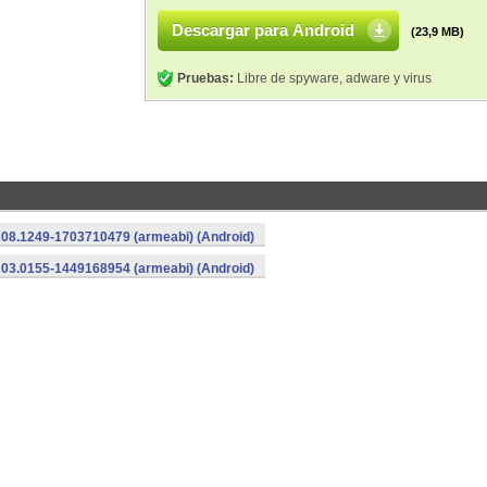
Descargar para Android
(23,9 MB)
Pruebas:
Libre de spyware, adware y virus
208.1249-1703710479 (armeabi) (Android)
203.0155-1449168954 (armeabi) (Android)