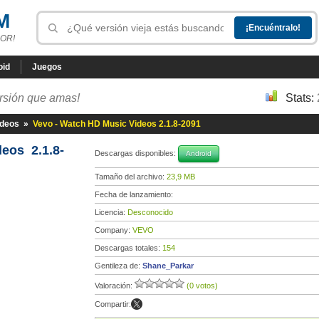
M
OR!
oid
Juegos
ersión que amas!
Stats:
ideos
»
Vevo - Watch HD Music Videos 2.1.8-2091
eos 2.1.8-
Descargas disponibles:
Android
Tamaño del archivo:
23,9 MB
Fecha de lanzamiento:
Licencia:
Desconocido
Company:
VEVO
Descargas totales:
154
Gentileza de:
Shane_Parkar
Valoración:
(0 votos)
Compartir: