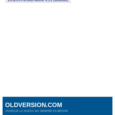
EASEUS Partition Master 6.5.2 (Windows)
OLDVERSION.COM
¡PORQUE LO NUEVO NO SIEMPRE ES MEJOR!