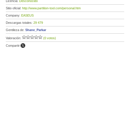
Licencia:
Desconocido
Sitio oficial:
http://www.partition-tool.com/personal.htm
Company:
EASEUS
Descargas totales:
29 479
Gentileza de:
Shane_Parkar
Valoración:
(0 votos)
Compartir: