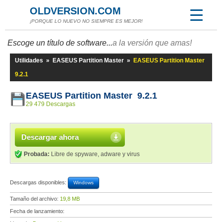
OLDVERSION.COM
¡PORQUE LO NUEVO NO SIEMPRE ES MEJOR!
Escoge un título de software...
a la versión que amas!
Utilidades
»
EASEUS Partition Master
»
EASEUS Partition Master
9.2.1
EASEUS Partition Master 9.2.1
29 479 Descargas
Descargar ahora
Probada:
Libre de spyware, adware y virus
Descargas disponibles:
Windows
Tamaño del archivo:
19,8 MB
Fecha de lanzamiento: