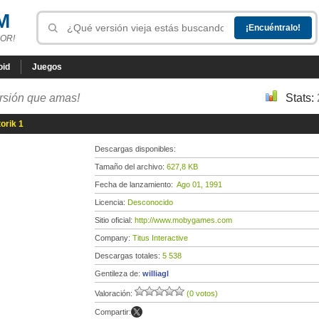
M
OR!
oid
Juegos
ersión que amas!
Stats:
orik 1
Descargas disponibles:
Tamaño del archivo:
627,8 KB
Fecha de lanzamiento:
Ago 01, 1991
Licencia:
Desconocido
Sitio oficial:
http://www.mobygames.com
Company:
Titus Interactive
Descargas totales:
5 538
Gentileza de:
williagl
Valoración:
(0 votos)
Compartir: