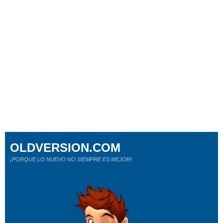
OLDVERSION.COM
¡PORQUE LO NUEVO NO SIEMPRE ES MEJOR!