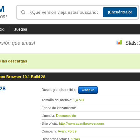
M
OR!
oid
Juegos
ersión que amas!
Stats:
s las descargas
ant Browser 10.1 Build 28
28
Descargas disponibles:
Windows
Tamaño del archivo:
1,4 MB
Fecha de lanzamiento:
Licencia:
Desconocido
Sitio oficial:
http://www.avantbrowser.com
Company:
Avant Force
Descargas totales:
5 940