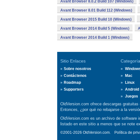
Avant Browser 8.0.2 Build 107 (Windows)
Avant Browser 8.01 Build 112 (Windows)
Avant Browser 2015 Build 10 (Windows)
Avant Browser 2014 Build 5 (Windows)
A
Avant Browser 2014 Build 1 (Windows)
Sitio Enlaces
Categorí
Sobre nosotros
Window
Contáctenos
Mac
Roadmap
Linux
Supporters
Android
Juegos
OldVersion.com ofrece descargas gratuitas 
Entonces, ¿por qué no rebajarse a la vers
OldVersion.com es un archivo de software in
listado en este sitio a menos que se note e
©2001-2026 OldVersion.com.
Política de pri