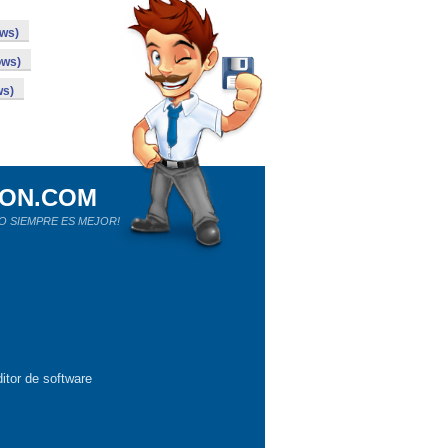
ows)
ows)
ws)
ION.COM
O SIEMPRE ES MEJOR!
itor de software