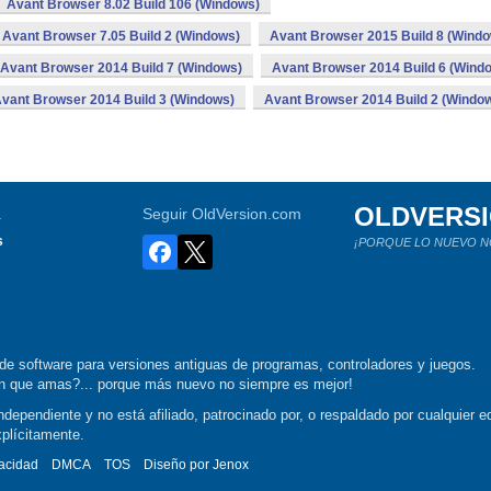
Avant Browser 8.02 Build 106 (Windows)
Avant Browser 7.05 Build 2 (Windows)
Avant Browser 2015 Build 8 (Wind
Avant Browser 2014 Build 7 (Windows)
Avant Browser 2014 Build 6 (Wind
vant Browser 2014 Build 3 (Windows)
Avant Browser 2014 Build 2 (Windo
OLDVERS
a
Seguir OldVersion.com
s
¡PORQUE LO NUEVO N
de software para versiones antiguas de programas, controladores y juegos.
ión que amas?... porque más nuevo no siempre es mejor!
dependiente y no está afiliado, patrocinado por, o respaldado por cualquier ed
xplícitamente.
vacidad
DMCA
TOS
Diseño por
Jenox