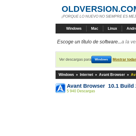
OLDVERSION.CO
¡PORQUE LO NUEVO NO SIEMPRE ES MEJ
Windows
Mac
Linux
Andr
Escoge un título de software...
a la v
Ver descargas para
Mostrar toda
Windows
Windows
»
Internet
»
Avant Browser
»
Av
Avant Browser 10.1 Build 
5 940 Descargas