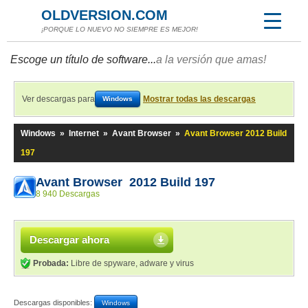
OLDVERSION.COM
¡PORQUE LO NUEVO NO SIEMPRE ES MEJOR!
Escoge un título de software...
a la versión que amas!
Ver descargas para
Mostrar todas las descargas
Windows
Windows
»
Internet
»
Avant Browser
»
Avant Browser 2012 Build
197
Avant Browser 2012 Build 197
8 940 Descargas
Descargar ahora
Probada:
Libre de spyware, adware y virus
Descargas disponibles:
Windows