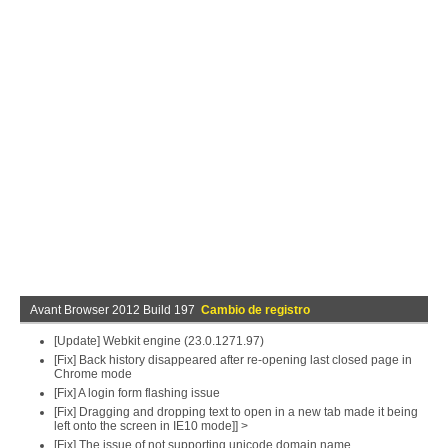
Avant Browser 2012 Build 197
Cambio de registro
[Update] Webkit engine (23.0.1271.97)
[Fix] Back history disappeared after re-opening last closed page in
Chrome mode
[Fix] A login form flashing issue
[Fix] Dragging and dropping text to open in a new tab made it being
left onto the screen in IE10 mode]] >
[Fix] The issue of not supporting unicode domain name