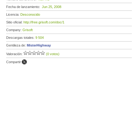
Fecha de lanzamiento:
Jun 25, 2008
Licencia:
Desconocido
Sitio oficial:
http://free.grisoft.com/doc/1
Company:
Grisoft
Descargas totales:
9 504
Gentileza de:
MisterHighway
Valoración:
(0 votos)
Compartir: