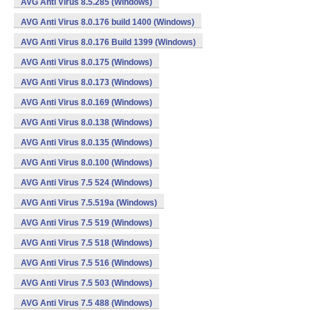
AVG Anti Virus 8.5.285 (Windows)
AVG Anti Virus 8.0.176 build 1400 (Windows)
AVG Anti Virus 8.0.176 Build 1399 (Windows)
AVG Anti Virus 8.0.175 (Windows)
AVG Anti Virus 8.0.173 (Windows)
AVG Anti Virus 8.0.169 (Windows)
AVG Anti Virus 8.0.138 (Windows)
AVG Anti Virus 8.0.135 (Windows)
AVG Anti Virus 8.0.100 (Windows)
AVG Anti Virus 7.5 524 (Windows)
AVG Anti Virus 7.5.519a (Windows)
AVG Anti Virus 7.5 519 (Windows)
AVG Anti Virus 7.5 518 (Windows)
AVG Anti Virus 7.5 516 (Windows)
AVG Anti Virus 7.5 503 (Windows)
AVG Anti Virus 7.5 488 (Windows)