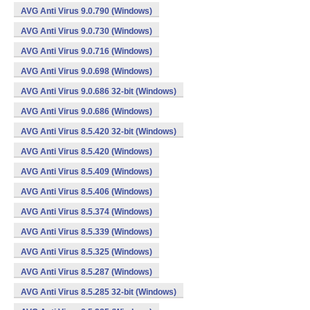
AVG Anti Virus 9.0.790 (Windows)
AVG Anti Virus 9.0.730 (Windows)
AVG Anti Virus 9.0.716 (Windows)
AVG Anti Virus 9.0.698 (Windows)
AVG Anti Virus 9.0.686 32-bit (Windows)
AVG Anti Virus 9.0.686 (Windows)
AVG Anti Virus 8.5.420 32-bit (Windows)
AVG Anti Virus 8.5.420 (Windows)
AVG Anti Virus 8.5.409 (Windows)
AVG Anti Virus 8.5.406 (Windows)
AVG Anti Virus 8.5.374 (Windows)
AVG Anti Virus 8.5.339 (Windows)
AVG Anti Virus 8.5.325 (Windows)
AVG Anti Virus 8.5.287 (Windows)
AVG Anti Virus 8.5.285 32-bit (Windows)