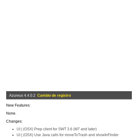
Azureus 4.4.0.2
Cambio de registro
New Features:
None.
Changes:
UI | (OSX) Prep client for SWT 3.6 (M7 and later)
UI | (OSX) Use Java calls for moveToTrash and showInFinder