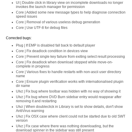
UI | Double click in library view on incomplete downloads no longer
invokes the launch manager for permission
Core | Added some new message types to help diagnose connection
speed issues
Core | Removal of various useless debug generation
Core | Use UTF-8 for debug files
Corrected bugs:
Plug | If EMP is disabled fall back to default player
Core | Fix deadlock condition in devices view
Core | Prevent single key failure from exiting select result processing
Core | Fix deadlock when download stopped while move-on-
complete in progress
Core | Various fixes to handle restarts with non-ascii user directory
name
Core | Ensure plugin verification works with internationalised plugin
dir name
UIvz | Fix bug where toolbar was hidden with no way of showing it
UIvz | Fix bug where DVD Burn sidebar entry would reappear after
removing it and restarting
UIvz | When doubleclick in Library is set to show details, don't show
AntiVirus warning
UIvz | Fix OSX case where client could not be started due to old SWT
version
UIvz | Fix case where there was nothing downloading, but the
download spinner in the sidebar was still present