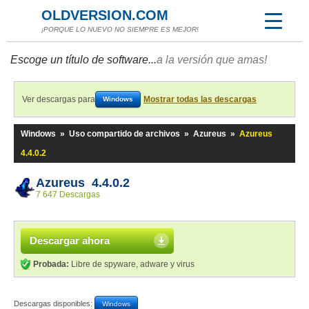
OLDVERSION.COM
¡PORQUE LO NUEVO NO SIEMPRE ES MEJOR!
Escoge un título de software...
a la versión que amas!
Ver descargas para
Mostrar todas las descargas
Windows
Windows
»
Uso compartido de archivos
»
Azureus
»
Azureus
4.4.0.2
Azureus 4.4.0.2
7 647 Descargas
Descargar ahora
Probada:
Libre de spyware, adware y virus
Descargas disponibles:
Windows