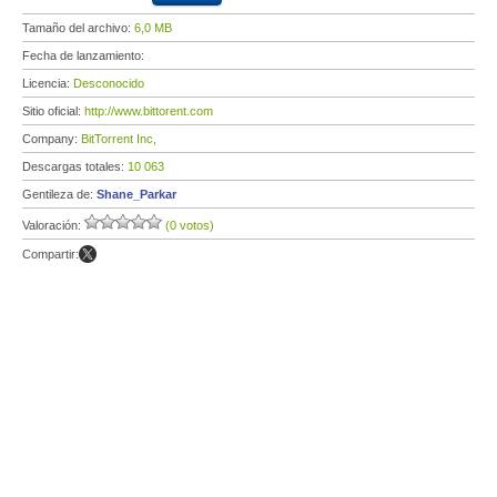
Tamaño del archivo:
6,0 MB
Fecha de lanzamiento:
Licencia:
Desconocido
Sitio oficial:
http://www.bittorent.com
Company:
BitTorrent Inc,
Descargas totales:
10 063
Gentileza de:
Shane_Parkar
Valoración:
(0 votos)
Compartir: