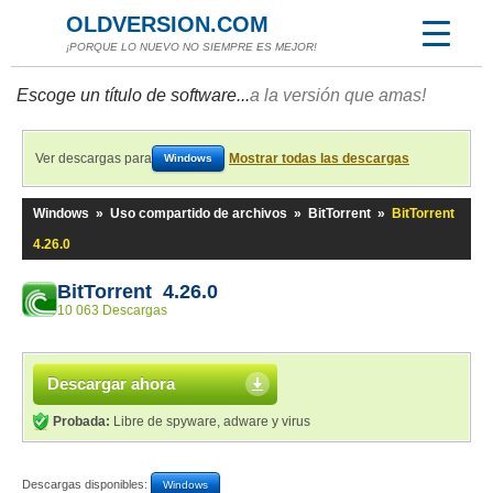
OLDVERSION.COM
¡PORQUE LO NUEVO NO SIEMPRE ES MEJOR!
Escoge un título de software...
a la versión que amas!
Ver descargas para
Mostrar todas las descargas
Windows
Windows
»
Uso compartido de archivos
»
BitTorrent
»
BitTorrent
4.26.0
BitTorrent 4.26.0
10 063 Descargas
Descargar ahora
Probada:
Libre de spyware, adware y virus
Descargas disponibles:
Windows