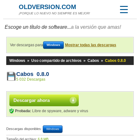
OLDVERSION.COM
¡PORQUE LO NUEVO NO SIEMPRE ES MEJOR!
Escoge un título de software...
a la versión que amas!
Ver descargas para
Mostrar todas las descargas
Windows
Windows
»
Uso compartido de archivos
»
Cabos
»
Cabos 0.8.0
Cabos 0.8.0
5 032 Descargas
Descargar ahora
Probada:
Libre de spyware, adware y virus
Descargas disponibles:
Windows
Tamaño del archivo:
6,8 MB