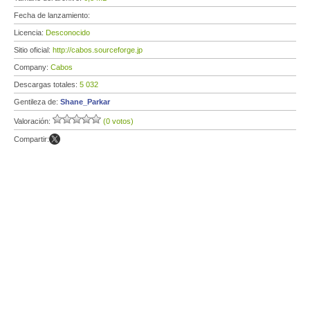
Fecha de lanzamiento:
Licencia:
Desconocido
Sitio oficial:
http://cabos.sourceforge.jp
Company:
Cabos
Descargas totales:
5 032
Gentileza de:
Shane_Parkar
Valoración:
(0 votos)
Compartir: