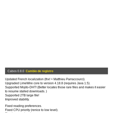
Cabos 0.8.0
Cambio de registro
Updated French localization (thx! > Matthieu Parraccourci).
Upgraded LimeWire core to version 4.18.8 (requires Java 1.5).
Supported Mojito-DHT! (Better locates those rare files and makes it easier
to resume stalled downloads. )
Supported 2TB large file!
Improved stability.
Fixed reading preferences.
Fixed CPU priority (renice to low level).