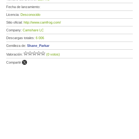
Fecha de lanzamiento:
Licencia:
Desconocido
Sitio oficial:
http://www.camfrog.com/
Company:
Camshare LC
Descargas totales:
6 006
Gentileza de:
Shane_Parkar
Valoración:
(0 votos)
Compartir: