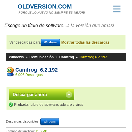
OLDVERSION.COM
¡PORQUE LO NUEVO NO SIEMPRE ES MEJOR!
Escoge un título de software...
a la versión que amas!
Ver descargas para
Mostrar todas las descargas
Windows
Windows
»
Comunicación
»
Camfrog
»
Camfrog 6.2.192
Camfrog 6.2.192
6 006 Descargas
Descargar ahora
Probada:
Libre de spyware, adware y virus
Descargas disponibles:
Windows
Tamaño del archivo:
11,6 MB