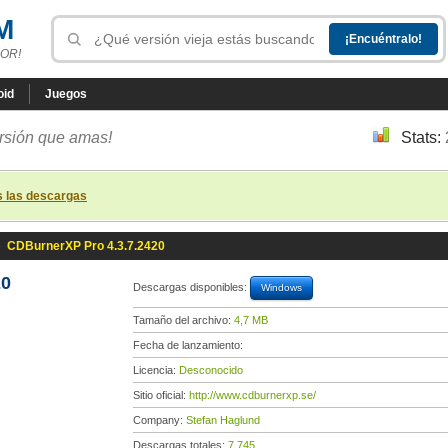
M
OR!
oid
Juegos
ersión que amas!
Stats:
s las descargas
»
CDBurnerXP Pro 4.3.7.2420
20
Descargas disponibles:
Windows
Tamaño del archivo:
4,7 MB
Fecha de lanzamiento:
Licencia:
Desconocido
Sitio oficial:
http://www.cdburnerxp.se/
Company:
Stefan Haglund
Descargas totales:
7 745