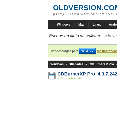
OLDVERSION.CO
¡PORQUE LO NUEVO NO SIEMPRE ES MEJ
Windows
Mac
Linux
Andr
Escoge un título de software...
a la v
Ver descargas para
Mostrar toda
Windows
Windows
»
Utilidades
»
CDBurnerXP Pro
CDBurnerXP Pro 4.3.7.24
7 745 Descargas