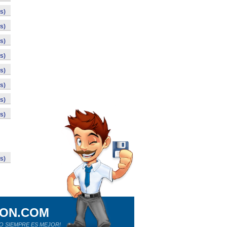
s)
s)
s)
s)
s)
s)
s)
s)
s)
ION.COM
O SIEMPRE ES MEJOR!