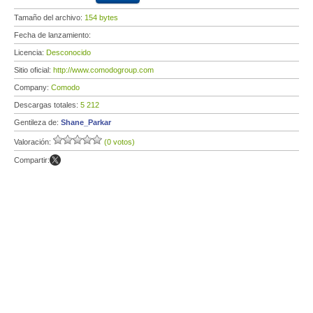
Tamaño del archivo:
154 bytes
Fecha de lanzamiento:
Licencia:
Desconocido
Sitio oficial:
http://www.comodogroup.com
Company:
Comodo
Descargas totales:
5 212
Gentileza de:
Shane_Parkar
Valoración:
(0 votos)
Compartir: