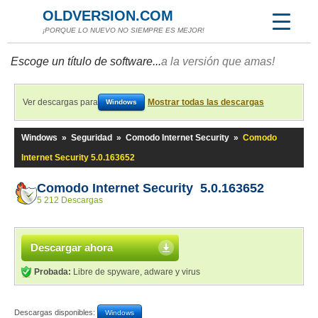
OLDVERSION.COM
¡PORQUE LO NUEVO NO SIEMPRE ES MEJOR!
Escoge un título de software...
a la versión que amas!
Ver descargas para
Mostrar todas las descargas
Windows
Windows
»
Seguridad
»
Comodo Internet Security
»
Comodo
Internet Security 5.0.163652
Comodo Internet Security 5.0.163652
5 212 Descargas
Descargar ahora
Probada:
Libre de spyware, adware y virus
Descargas disponibles:
Windows