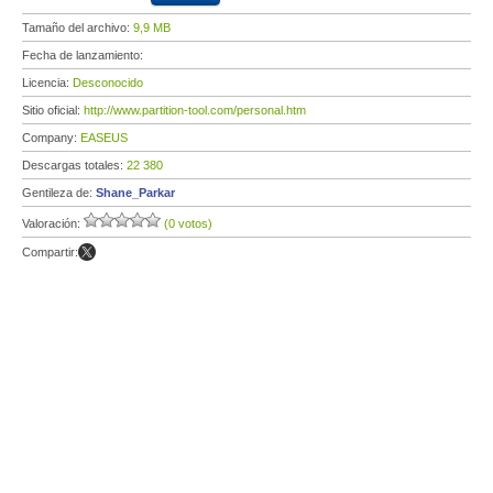
Tamaño del archivo:
9,9 MB
Fecha de lanzamiento:
Licencia:
Desconocido
Sitio oficial:
http://www.partition-tool.com/personal.htm
Company:
EASEUS
Descargas totales:
22 380
Gentileza de:
Shane_Parkar
Valoración:
(0 votos)
Compartir: