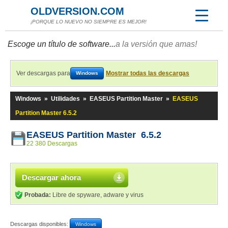
OLDVERSION.COM
¡PORQUE LO NUEVO NO SIEMPRE ES MEJOR!
Escoge un título de software...
a la versión que amas!
Ver descargas para
Mostrar todas las descargas
Windows
Windows
»
Utilidades
»
EASEUS Partition Master
»
EASEUS
Partition Master 6.5.2
EASEUS Partition Master 6.5.2
22 380 Descargas
Descargar ahora
Probada:
Libre de spyware, adware y virus
Descargas disponibles:
Windows