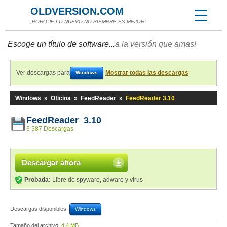
OLDVERSION.COM
¡PORQUE LO NUEVO NO SIEMPRE ES MEJOR!
Escoge un título de software...
a la versión que amas!
Ver descargas para
Mostrar todas las descargas
Windows
Windows
»
Oficina
»
FeedReader
»
FeedReader 3.10
FeedReader 3.10
3 387 Descargas
Descargar ahora
Probada:
Libre de spyware, adware y virus
Descargas disponibles:
Windows
Tamaño del archivo:
4,4 MB