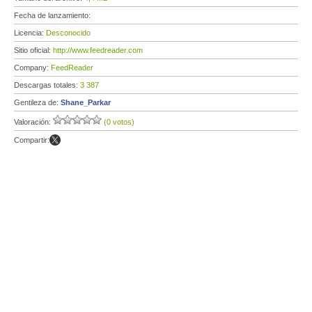
Fecha de lanzamiento:
Licencia:
Desconocido
Sitio oficial:
http://www.feedreader.com
Company:
FeedReader
Descargas totales:
3 387
Gentileza de:
Shane_Parkar
Valoración:
(0 votos)
Compartir: