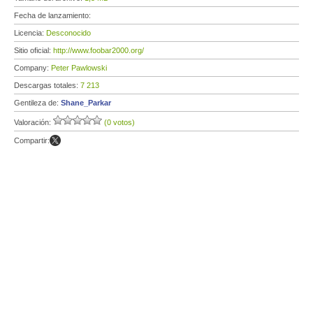
Fecha de lanzamiento:
Licencia:
Desconocido
Sitio oficial:
http://www.foobar2000.org/
Company:
Peter Pawlowski
Descargas totales:
7 213
Gentileza de:
Shane_Parkar
Valoración:
(0 votos)
Compartir: