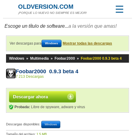
OLDVERSION.COM
¡PORQUE LO NUEVO NO SIEMPRE ES MEJOR!
Escoge un título de software...
a la versión que amas!
Ver descargas para
Mostrar todas las descargas
Windows
Windows
»
Multimedia
»
Foobar2000
»
Foobar2000 0.9.3 beta 4
Foobar2000 0.9.3 beta 4
7 213 Descargas
Descargar ahora
Probada:
Libre de spyware, adware y virus
Descargas disponibles:
Windows
Tamaño del archivo:
1,5 MB