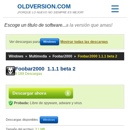
OLDVERSION.COM
¡PORQUE LO NUEVO NO SIEMPRE ES MEJOR!
Escoge un título de software...
a la versión que amas!
Ver descargas para
Mostrar todas las descargas
Windows
Windows
»
Multimedia
»
Foobar2000
»
Foobar2000 1.1.1 beta 2
Foobar2000 1.1.1 beta 2
9 189 Descargas
Descargar ahora
Probada:
Libre de spyware, adware y virus
Descargas disponibles:
Windows
Tamaño del archivo:
3,1 MB