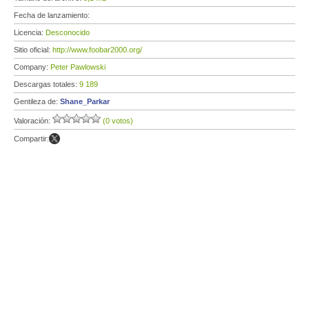
Fecha de lanzamiento:
Licencia:
Desconocido
Sitio oficial:
http://www.foobar2000.org/
Company:
Peter Pawlowski
Descargas totales:
9 189
Gentileza de:
Shane_Parkar
Valoración:
(0 votos)
Compartir: