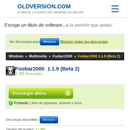
OLDVERSION.COM
¡PORQUE LO NUEVO NO SIEMPRE ES MEJOR!
Escoge un título de software...
a la versión que amas!
Ver descargas para
Mostrar todas las descargas
Windows
Windows
»
Multimedia
»
Foobar2000
»
Foobar2000 1.1.9 (Beta 2)
Foobar2000 1.1.9 (Beta 2)
3 768 Descargas
Descargar ahora
Probada:
Libre de spyware, adware y virus
Descargas disponibles:
Windows
Tamaño del archivo:
3,1 MB