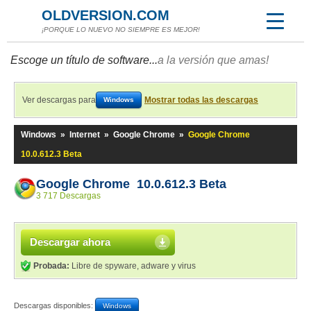
OLDVERSION.COM
¡PORQUE LO NUEVO NO SIEMPRE ES MEJOR!
Escoge un título de software...
a la versión que amas!
Ver descargas para
Mostrar todas las descargas
Windows
Windows
»
Internet
»
Google Chrome
»
Google Chrome
10.0.612.3 Beta
Google Chrome 10.0.612.3 Beta
3 717 Descargas
Descargar ahora
Probada:
Libre de spyware, adware y virus
Descargas disponibles:
Windows