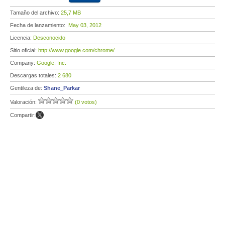
Tamaño del archivo:
25,7 MB
Fecha de lanzamiento:
May 03, 2012
Licencia:
Desconocido
Sitio oficial:
http://www.google.com/chrome/
Company:
Google, Inc.
Descargas totales:
2 680
Gentileza de:
Shane_Parkar
Valoración:
(0 votos)
Compartir: