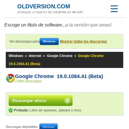
OLDVERSION.COM
¡PORQUE LO NUEVO NO SIEMPRE ES MEJOR!
Escoge un título de software...
a la versión que amas!
Ver descargas para
Mostrar todas las descargas
Windows
Windows
»
Internet
»
Google Chrome
»
Google Chrome
19.0.1084.41 (Beta)
Google Chrome 19.0.1084.41 (Beta)
2 680 Descargas
Descargar ahora
Probada:
Libre de spyware, adware y virus
Descargas disponibles:
Windows