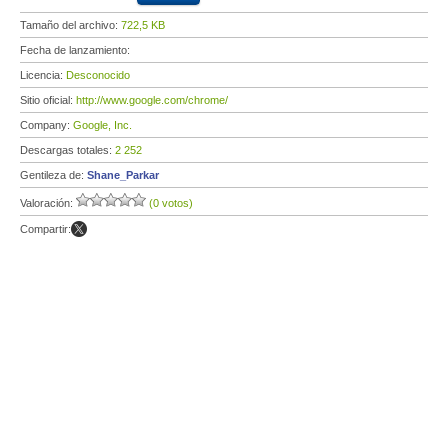
Tamaño del archivo:
722,5 KB
Fecha de lanzamiento:
Licencia:
Desconocido
Sitio oficial:
http://www.google.com/chrome/
Company:
Google, Inc.
Descargas totales:
2 252
Gentileza de:
Shane_Parkar
Valoración:
(0 votos)
Compartir: