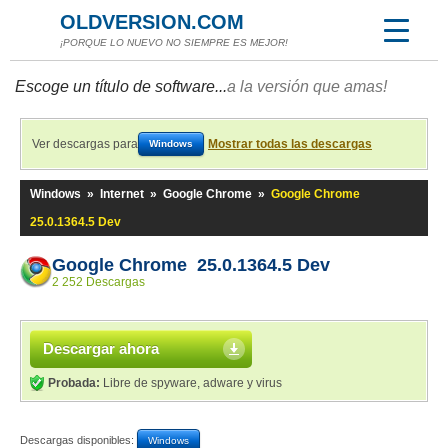
OLDVERSION.COM
¡PORQUE LO NUEVO NO SIEMPRE ES MEJOR!
Escoge un título de software...
a la versión que amas!
Ver descargas para
Mostrar todas las descargas
Windows
Windows
»
Internet
»
Google Chrome
»
Google Chrome
25.0.1364.5 Dev
Google Chrome 25.0.1364.5 Dev
2 252 Descargas
Descargar ahora
Probada:
Libre de spyware, adware y virus
Descargas disponibles:
Windows