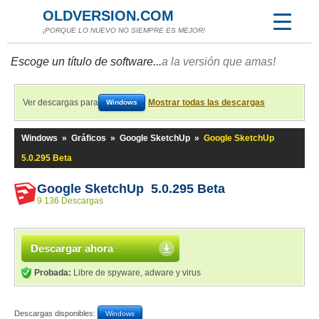
OLDVERSION.COM
¡PORQUE LO NUEVO NO SIEMPRE ES MEJOR!
Escoge un título de software...
a la versión que amas!
Ver descargas para
Mostrar todas las descargas
Windows
Windows
»
Gráficos
»
Google SketchUp
»
Google SketchUp
5.0.295 Beta
Google SketchUp 5.0.295 Beta
9 136 Descargas
Descargar ahora
Probada:
Libre de spyware, adware y virus
Descargas disponibles:
Windows