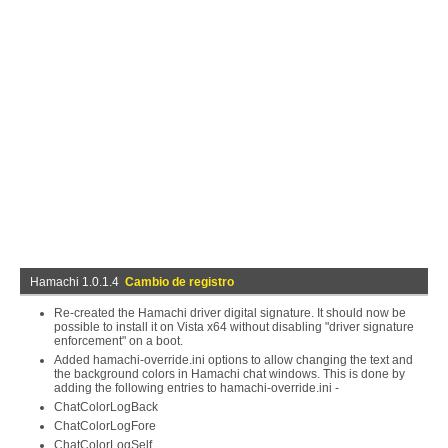
Hamachi 1.0.1.4
Cambio de registro
Re-created the Hamachi driver digital signature. It should now be
possible to install it on Vista x64 without disabling "driver signature
enforcement" on a boot.
Added hamachi-override.ini options to allow changing the text and
the background colors in Hamachi chat windows. This is done by
adding the following entries to hamachi-override.ini -
ChatColorLogBack
ChatColorLogFore
ChatColorLogSelf