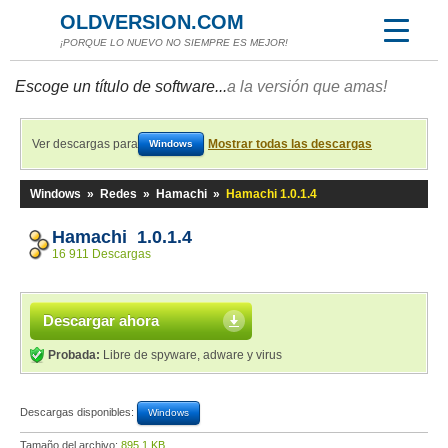
OLDVERSION.COM
¡PORQUE LO NUEVO NO SIEMPRE ES MEJOR!
Escoge un título de software...
a la versión que amas!
Ver descargas para
Mostrar todas las descargas
Windows
Windows
»
Redes
»
Hamachi
»
Hamachi 1.0.1.4
Hamachi 1.0.1.4
16 911 Descargas
Descargar ahora
Probada:
Libre de spyware, adware y virus
Descargas disponibles:
Windows
Tamaño del archivo:
895,1 KB