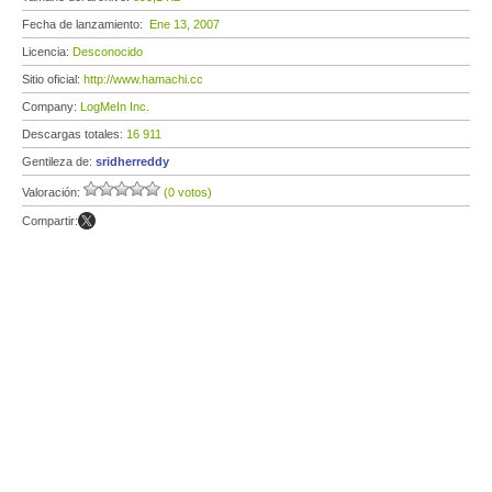
Fecha de lanzamiento:
Ene 13, 2007
Licencia:
Desconocido
Sitio oficial:
http://www.hamachi.cc
Company:
LogMeIn Inc.
Descargas totales:
16 911
Gentileza de:
sridherreddy
Valoración:
(0 votos)
Compartir: