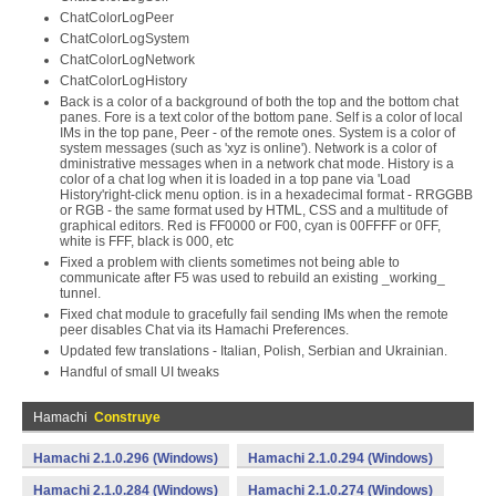
ChatColorLogPeer
ChatColorLogSystem
ChatColorLogNetwork
ChatColorLogHistory
Back is a color of a background of both the top and the bottom chat
panes. Fore is a text color of the bottom pane. Self is a color of local
IMs in the top pane, Peer - of the remote ones. System is a color of
system messages (such as 'xyz is online'). Network is a color of
dministrative messages when in a network chat mode. History is a
color of a chat log when it is loaded in a top pane via 'Load
History'right-click menu option. is in a hexadecimal format - RRGGBB
or RGB - the same format used by HTML, CSS and a multitude of
graphical editors. Red is FF0000 or F00, cyan is 00FFFF or 0FF,
white is FFF, black is 000, etc
Fixed a problem with clients sometimes not being able to
communicate after F5 was used to rebuild an existing _working_
tunnel.
Fixed chat module to gracefully fail sending IMs when the remote
peer disables Chat via its Hamachi Preferences.
Updated few translations - Italian, Polish, Serbian and Ukrainian.
Handful of small UI tweaks
Hamachi
Construye
Hamachi 2.1.0.296 (Windows)
Hamachi 2.1.0.294 (Windows)
Hamachi 2.1.0.284 (Windows)
Hamachi 2.1.0.274 (Windows)