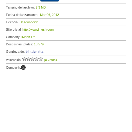
Tamaño del archivo:
2,3 MB
Fecha de lanzamiento:
Mar 06, 2012
Licencia:
Desconocido
Sitio oficial:
http://www.imesh.com
Company:
iMesh Ltd.
Descargas totales:
10 579
Gentileza de:
bl_ttler_rita
Valoración:
(0 votos)
Compartir: