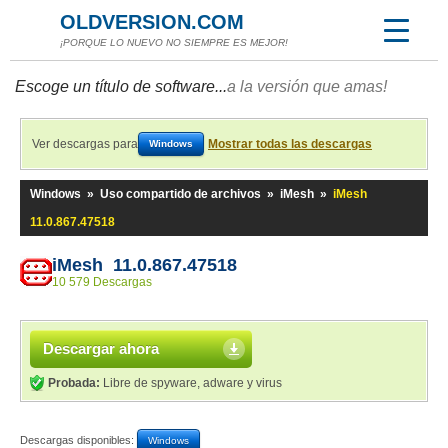
OLDVERSION.COM
¡PORQUE LO NUEVO NO SIEMPRE ES MEJOR!
Escoge un título de software...
a la versión que amas!
Ver descargas para
Mostrar todas las descargas
Windows
Windows
»
Uso compartido de archivos
»
iMesh
»
iMesh
11.0.867.47518
iMesh 11.0.867.47518
10 579 Descargas
Descargar ahora
Probada:
Libre de spyware, adware y virus
Descargas disponibles:
Windows