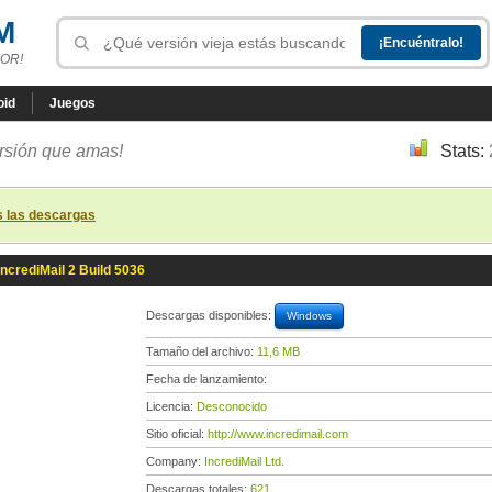
M
OR!
oid
Juegos
ersión que amas!
Stats:
s las descargas
IncrediMail 2 Build 5036
Descargas disponibles:
Windows
Tamaño del archivo:
11,6 MB
Fecha de lanzamiento:
Licencia:
Desconocido
Sitio oficial:
http://www.incredimail.com
Company:
IncrediMail Ltd.
Descargas totales:
621