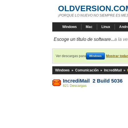
OLDVERSION.CO
¡PORQUE LO NUEVO NO SIEMPRE ES MEJ
Windows
Mac
Linux
Andr
Escoge un título de software...
a la v
Ver descargas para
Mostrar toda
Windows
Windows
»
Comunicación
»
IncrediMail
»
IncrediMail 2 Build 5036
621 Descargas