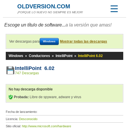
OLDVERSION.COM
¡PORQUE LO NUEVO NO SIEMPRE ES MEJOR!
Escoge un título de software...
a la versión que amas!
Ver descargas para
Mostrar todas las descargas
Windows
Windows
»
Conductores
»
IntelliPoint
»
IntelliPoint 6.02
IntelliPoint 6.02
747 Descargas
No hay descarga disponible
Probada:
Libre de spyware, adware y virus
Fecha de lanzamiento:
Licencia:
Desconocido
Sitio oficial:
http://www.microsoft.com/hardware