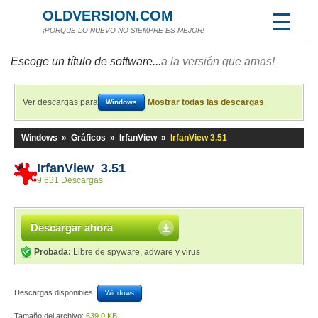
OLDVERSION.COM
¡PORQUE LO NUEVO NO SIEMPRE ES MEJOR!
Escoge un título de software...
a la versión que amas!
Ver descargas para
Mostrar todas las descargas
Windows
Windows
»
Gráficos
»
IrfanView
»
IrfanView 3.51
IrfanView 3.51
9 631 Descargas
Descargar ahora
Probada:
Libre de spyware, adware y virus
Descargas disponibles:
Windows
Tamaño del archivo:
639,0 KB