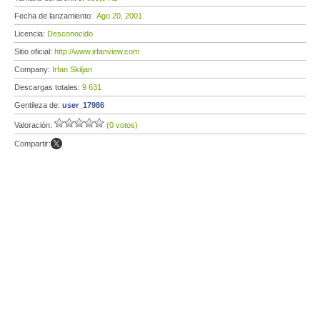
Fecha de lanzamiento:
Ago 20, 2001
Licencia:
Desconocido
Sitio oficial:
http://www.irfanview.com
Company:
Irfan Skiljan
Descargas totales:
9 631
Gentileza de:
user_17986
Valoración:
(0 votos)
Compartir: