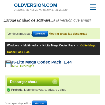
OLDVERSION.COM
¡PORQUE LO NUEVO NO SIEMPRE ES MEJOR!
Escoge un título de software...
a la versión que amas!
Ver descargas para
Mostrar todas las descargas
Windows
Windows
»
Multimedia
»
K-Lite Mega Codec Pack
»
K-Lite Mega
Codec Pack 1.44
K-Lite Mega Codec Pack 1.44
6 849 Descargas
Descargar ahora
Probada:
Libre de spyware, adware y virus
Descargas disponibles:
Windows